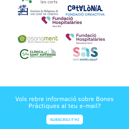
Vols rebre informació sobre Bones
Pràctiques al teu e-mail?
SUBSCRIU-T'HI