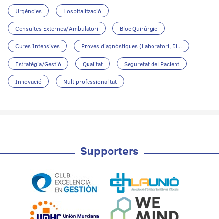
Urgències
Hospitalització
Consultes Externes/Ambulatori
Bloc Quirúrgic
Cures Intensives
Proves diagnòstiques (Laboratori, Di...
Estratègia/Gestió
Qualitat
Seguretat del Pacient
Innovació
Multiprofessionalitat
Supporters