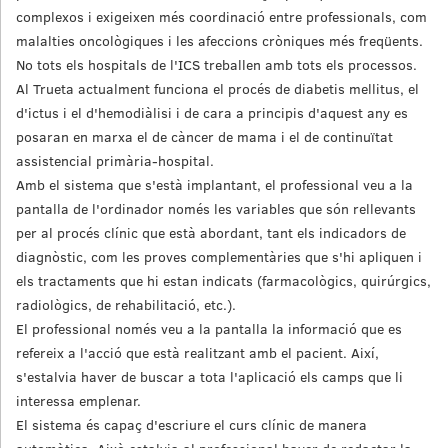
complexos i exigeixen més coordinació entre professionals, com
malalties oncològiques i les afeccions cròniques més freqüents.
No tots els hospitals de l'ICS treballen amb tots els processos.
Al Trueta actualment funciona el procés de diabetis mellitus, el
d'ictus i el d'hemodiàlisi i de cara a principis d'aquest any es
posaran en marxa el de càncer de mama i el de continuïtat
assistencial primària-hospital.
Amb el sistema que s'està implantant, el professional veu a la
pantalla de l'ordinador només les variables que són rellevants
per al procés clínic que està abordant, tant els indicadors de
diagnòstic, com les proves complementàries que s'hi apliquen i
els tractaments que hi estan indicats (farmacològics, quirúrgics,
radiològics, de rehabilitació, etc.).
El professional només veu a la pantalla la informació que es
refereix a l'acció que està realitzant amb el pacient. Així,
s'estalvia haver de buscar a tota l'aplicació els camps que li
interessa emplenar.
El sistema és capaç d'escriure el curs clínic de manera