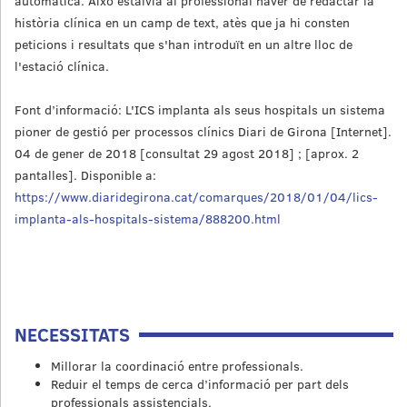
automàtica. Això estalvia al professional haver de redactar la
història clínica en un camp de text, atès que ja hi consten
peticions i resultats que s'han introduït en un altre lloc de
l'estació clínica.
Font d’informació: L'ICS implanta als seus hospitals un sistema
pioner de gestió per processos clínics Diari de Girona [Internet].
04 de gener de 2018 [consultat 29 agost 2018] ; [aprox. 2
pantalles]. Disponible a:
https://www.diaridegirona.cat/comarques/2018/01/04/lics-
implanta-als-hospitals-sistema/888200.html
NECESSITATS
Millorar la coordinació entre professionals.
Reduir el temps de cerca d’informació per part dels
professionals assistencials.