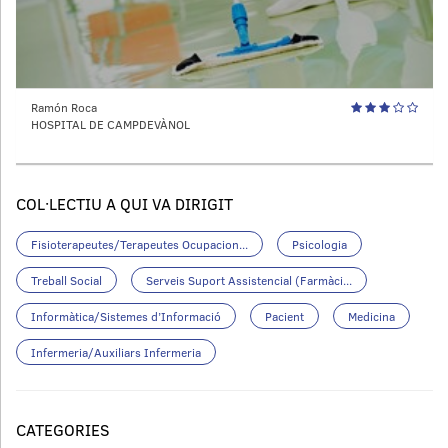
Ramón Roca
HOSPITAL DE CAMPDEVÀNOL
COL·LECTIU A QUI VA DIRIGIT
Fisioterapeutes/Terapeutes Ocupacion...
Psicologia
Treball Social
Serveis Suport Assistencial (Farmàci...
Informàtica/Sistemes d’Informació
Pacient
Medicina
Infermeria/Auxiliars Infermeria
CATEGORIES