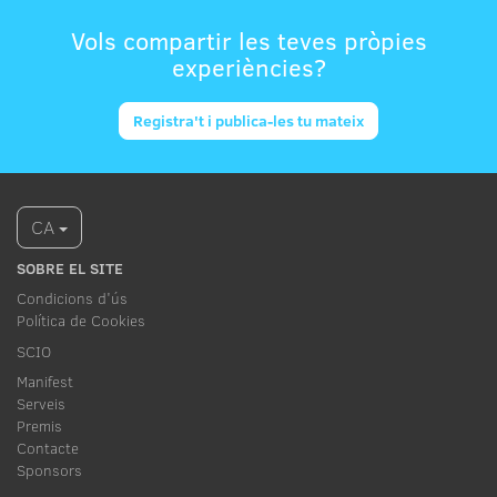
Vols compartir les teves pròpies
experiències?
Registra't i publica-les tu mateix
CA
SOBRE EL SITE
Condicions d'ús
Política de Cookies
SCIO
Manifest
Serveis
Premis
Contacte
Sponsors