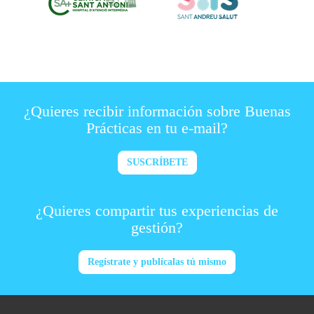
¿Quieres recibir información sobre Buenas
Prácticas en tu e-mail?
SUSCRÍBETE
¿Quieres compartir tus experiencias de
gestión?
Regístrate y publícalas tú mismo