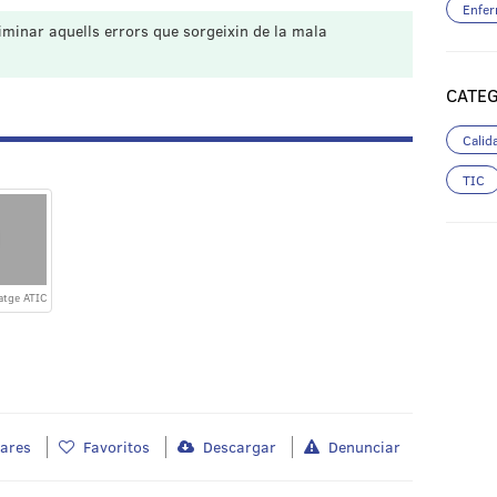
Enfer
liminar aquells errors que sorgeixin de la mala
CATE
Calid
TIC
atge ATIC
lares
Favoritos
Descargar
Denunciar