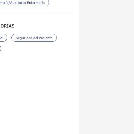
mería/Auxiliares Enfermería
GORÍAS
ad
Seguridad del Paciente