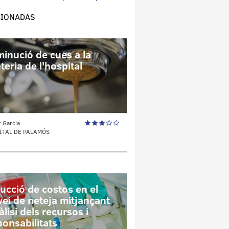
CIONADAS
minució de cues a la
teria de l'hospital
r Garcia
ITAL DE PALAMÓS
ucció de costos en el
vei de neteja mitjançant
àlisi dels recursos i
ponsabilitats