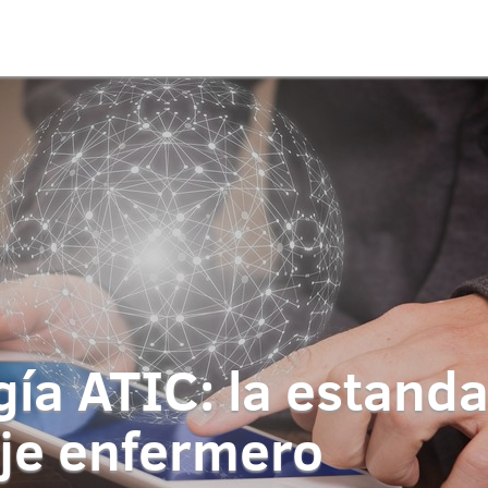
ía ATIC: la estanda
aje enfermero