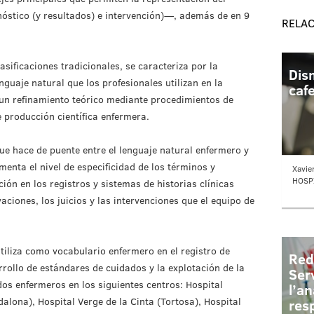
óstico (y resultados) e intervención)—, además de en 9
RELA
sificaciones tradicionales, se caracteriza por la
Dis
nguaje natural que los profesionales utilizan en la
cafe
un refinamiento teórico mediante procedimientos de
e producción científica enfermera.
ue hace de puente entre el lenguaje natural enfermero y
menta el nivel de especificidad de los términos y
Xavie
HOSP
ión en los registros y sistemas de historias clínicas
aciones, los juicios y las intervenciones que el equipo de
tiliza como vocabulario enfermero en el registro de
Red
arrollo de estándares de cuidados y la explotación de la
Ser
os enfermeros en los siguientes centros: Hospital
l’an
dalona), Hospital Verge de la Cinta (Tortosa), Hospital
res