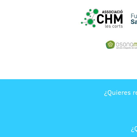
¿Quieres r
¿