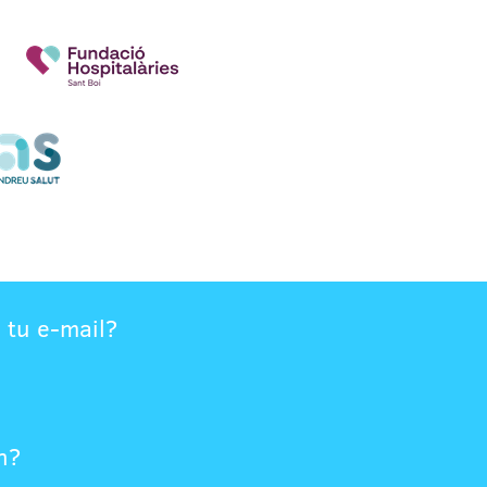
 tu e-mail?
n?