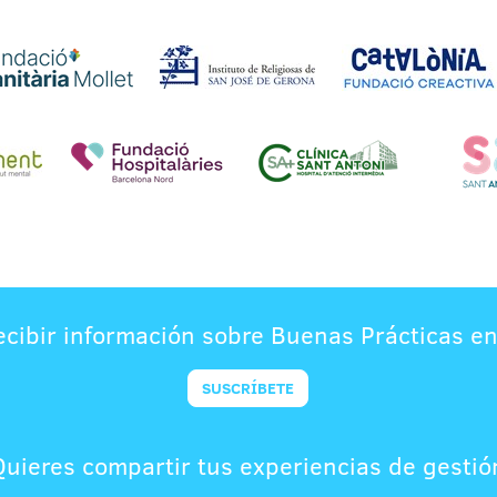
ecibir información sobre Buenas Prácticas en
SUSCRÍBETE
Quieres compartir tus experiencias de gestió