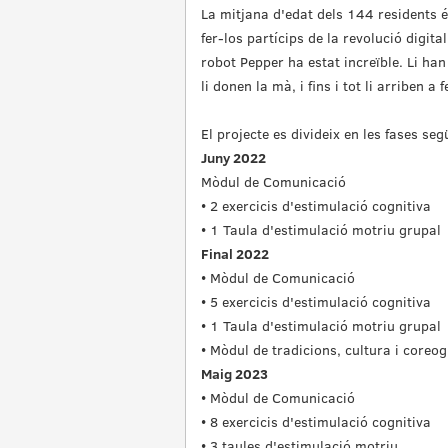
La mitjana d'edat dels 144 residents 
fer-los partícips de la revolució digit
robot Pepper ha estat increïble. Li han
li donen la mà, i fins i tot li arriben a
El projecte es divideix en les fases seg
Juny 2022
Mòdul de Comunicació
• 2 exercicis d'estimulació cognitiva
• 1 Taula d'estimulació motriu grupal
Final 2022
• Mòdul de Comunicació
• 5 exercicis d'estimulació cognitiva
• 1 Taula d'estimulació motriu grupal
• Mòdul de tradicions, cultura i coreog
Maig 2023
• Mòdul de Comunicació
• 8 exercicis d'estimulació cognitiva
• 3 taules d'estimulació motriu