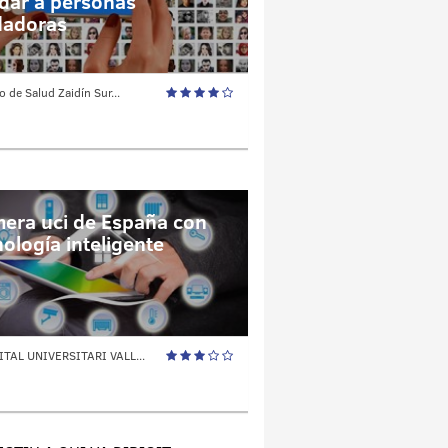
dar a personas
dadoras
o de Salud Zaidín Sur...
mera uci de España con
nología inteligente
TAL UNIVERSITARI VALL...