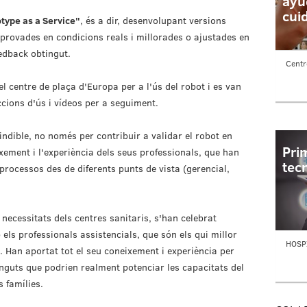
ayu
cui
type as a Service"
, és a dir, desenvolupant versions
 provades en condicions reals i millorades o ajustades en
eedback obtingut.
Centr
l centre de plaça d'Europa per a l'ús del robot i es van
cions d'ús i vídeos per a seguiment.
ndible, no només per contribuir a validar el robot en
Pri
xement i l'experiència dels seus professionals, que han
tec
 processos des de diferents punts de vista (gerencial,
 necessitats dels centres sanitaris, s'han celebrat
ls professionals assistencials, que són els qui millor
HOSPI
. Han aportat tot el seu coneixement i experiència per
ntinguts que podrien realment potenciar les capacitats del
s famílies.