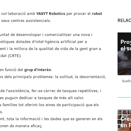
e col·laboració amb
YASYT Robotics
per provar el
robot
RELA
 seus centres assistencials.
luntat de desenvolupar i comercialitzar una nova i
Pro
iques dotades d'intel·ligència artificial per a
el 
t i la millora de la qualitat de vida de la gent gran a
Edat (CRTE).
en funció del
grup d'interès
:
ns dels principals problemes: la solitud, la desorientació,
Sueñ
e l'assistència, fer-se càrrec de tasques repetitives, i
 es puguin dedicar a tasques de més alt valor.
 famílies tot oferint-los eines de participació que els
s.
Cre
ent, tota la informació i les dades que es generen en els
en 
ionen de manera eficaç.