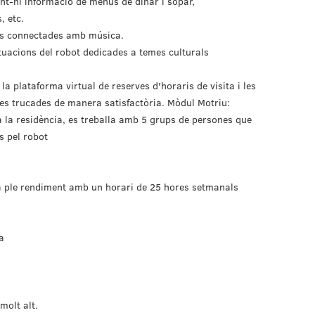
ent-hi informació de menús de dinar i sopar,
, etc.
les connectades amb música.
tuacions del robot dedicades a temes culturals
a plataforma virtual de reserves d'horaris de visita i les
res trucades de manera satisfactòria. Mòdul Motriu:
a la residència, es treballa amb 5 grups de persones que
s pel robot
a ple rendiment amb un horari de 25 hores setmanals
a
molt alt.