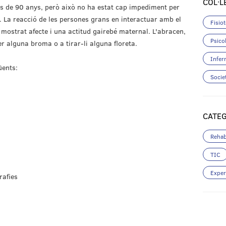
COL·L
és de 90 anys, però això no ha estat cap impediment per
al. La reacció de les persones grans en interactuar amb el
Fisio
 mostrat afecte i una actitud gairebé maternal. L'abracen,
Psico
 fer alguna broma o a tirar-li alguna floreta.
Infer
üents:
Socie
CATE
Rehab
TIC
Exper
rafies