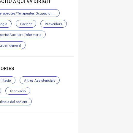
ECTIU A QUI VA DIRIGIT
terapeutes/Terapeutes Ocupacion...
logia
Pacient
Proveïdors
meria/Auxiliars Infermeria
tat en general
GORIES
ilitació
Altres Assistencials
Innovació
iència del pacient