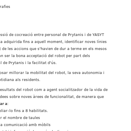
rafies
essió de cocreació entre personal de Prytanis i de YASYT
ia adquirida fins a aquell moment, identificar noves línies
t de les accions que s'havien de dur a terme en els mesos
n ser la bona acceptació del robot per part dels
 de Prytanis i la facilitat d'ús.
sar millorar la mobilitat del robot, la seva autonomia i
tidiana als residents.
 resultats del robot com a agent socialitzador de la vida de
 idees sobre noves àrees de funcionalitat, de manera que
ar a
:
iar-lo fins a 8 habilitats.
ar el nombre de taules
 la comunicació amb mòbils