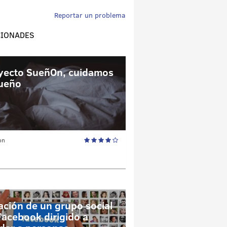
Reportar un problema
CIONADES
yecto SueñOn, cuidamos
sueño
on
ación de un grupo social
Facebook dirigido a