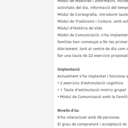
Mòdul de Mobilitat i Informació, inclo
activitats del dia, informació del temps
Mòdul de Coreografia, introduint tau
Mòdul de Tradicions i Cultura, amb ac
Mòdul d'Història de Vida
Mòdul de Comunicació: s'ha implantat l
famílies han començat a fer les prime
diàriament, tant al centre de dia com 
fan una taula de 22 exercicis proposat
Implantació
Actualment s'ha implantat i funciona 
• 2 exercicis d'estimulació cognitiva
• 1 Taula d'estimulació motriu grupal
• Mòdul de Comunicació amb la Famíli
Nivells d'ús
:
S'ha interactuat amb 56 persones.
El grau de comprensió i acceptació és 