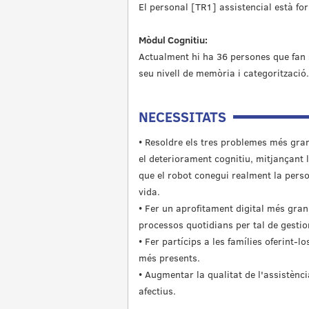
El personal [TR1] assistencial està fo
Mòdul Cognitiu:
Actualment hi ha 36 persones que fan s
seu nivell de memòria i categoritz
NECESSITATS
• Resoldre els tres problemes més grans
el deteriorament cognitiu, mitjançant l
que el robot conegui realment la person
vida.
• Fer un aprofitament digital més gran
processos quotidians per tal de gesti
• Fer partícips a les famílies oferint-l
més presents.
• Augmentar la qualitat de l'assistènc
afectius.