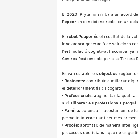
El 2020, Prytanis arriba a un acord d
Pepper
en condicions reals, en un dels
El
robot Pepper
és el resultat de la vo
innovadora generació de solucions robòt
l'estimulació cognitiva, l'acompanyamen
Centres Residencials per a la Tercera 
Es van establir els
objectius
següents 
• Residents:
contribuir a millorar algu
el deteriorament físic i cognitiu.
• Professionals:
augmentar la qualitat d
així alliberar els professionals perquè
• Família:
potenciar l'acostament de les
permetin interactuar i ser més present
• Procés:
aprofitar, de manera intel·lig
processos quotidians i que no es gest