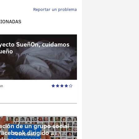
Reportar un problema
CIONADAS
yecto SueñOn, cuidamos
sueño
on
ación de un grupo social
Facebook dirigido a