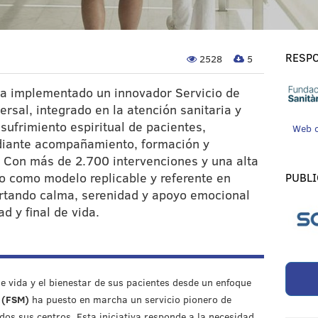
RESPO
2528
5
ha implementado un innovador Servicio de
versal, integrado en la atención sanitaria y
 sufrimiento espiritual de pacientes,
Web 
ediante acompañamiento, formación y
. Con más de 2.700 intervenciones y una alta
do como modelo replicable y referente en
PUBLI
ortando calma, serenidad y apoyo emocional
d y final de vida.
de vida y el bienestar de sus pacientes desde un enfoque
t (FSM)
ha puesto en marcha un servicio pionero de
dos sus centros. Esta iniciativa responde a la necesidad