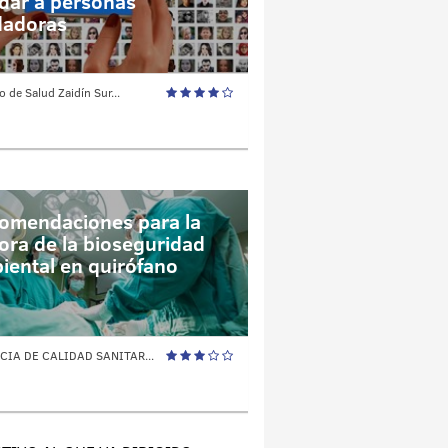
dar a personas
dadoras
o de Salud Zaidín Sur...
omendaciones para la
ora de la bioseguridad
iental en quirófano
CIA DE CALIDAD SANITAR...