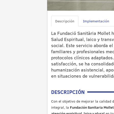
Descripción
Implementación
La Fundació Sanitària Mollet 
Salud Espiritual, laico y trans
social. Este servicio aborda el
familiares y profesionales m
protocolos clínicos adaptados
satisfacción, se ha consolida
humanización asistencial, ap
en situaciones de vulnerabilida
DESCRIPCIÓN
Con el objetivo de mejorar la calidad 
integral, la
Fundación Sanitaria Molle
atención espiritual, laico y plural
en to