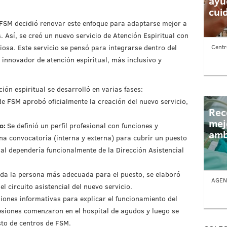
ayu
cui
FSM decidió renovar este enfoque para adaptarse mejor a
. Así, se creó un nuevo servicio de Atención Espiritual con
Centr
giosa. Este servicio se pensó para integrarse dentro del
 innovador de atención espiritual, más inclusivo y
ón espiritual se desarrolló en varias fases:
e FSM aprobó oficialmente la creación del nuevo servicio,
Rec
mej
jo:
Se definió un perfil profesional con funciones y
amb
na convocatoria (interna y externa) para cubrir un puesto
al dependería funcionalmente de la Dirección Asistencial
ida la persona más adecuada para el puesto, se elaboró
AGEN
el circuito asistencial del nuevo servicio.
iones informativas para explicar el funcionamiento del
sesiones comenzaron en el hospital de agudos y luego se
sto de centros de FSM.