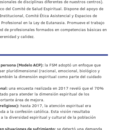
sionales de disciplinas diferentes de nuestros centros).
co del Comité de Salud Espiritual. Dispone del apoyo de
Institucional, Comité Ética Asistencial y Espacios de
l Profesional en la Ley de Eutanasia. Promueve el trabajo
ed de profesionales formados en competencias básicas en
erenidad y calidez.
a persona (Modelo ACP):
la FSM adoptó un enfoque que
er pluridimensional (racional, emocional, biológico y
también la dimensión espiritual como parte del cuidado
nal:
una encuesta realizada en 2017 reveló que el 70%
tado para atender la dimensión espiritual de los
portante área de mejora.
religioso):
hasta 2017, la atención espiritual era
ada a la confesión católica. Esta visión resultaba
 a la diversidad espiritual y cultural de la población
 situaciones de sufrimiento:
se detectó una demanda