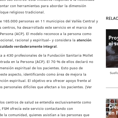
contar con herramientas para abordar la dimensión
foque religioso tradicional.
RELA
e 165.000 personas en 11 municipios del Vallès Central y
 centros, ha desarrollado este servicio en el marco de
 Persona (ACP). El modelo reconoce a la persona como
Pro
ocional, racional y espiritual– y considera la
atención
el 
cuidado verdaderamente integral
.
ta a 430 profesionales de la Fundación Sanitaria Mollet
trada en la Persona (ACP). El 70 % de ellos declaró no
mensión espiritual de los pacientes. Esto puso de
Sueñ
 este aspecto, identificando como área de mejora la
ión espiritual. El objetivo era ofrecer apoyo frente al
es personales difíciles que afectan a los pacientes. (Ver
n los centros de salud se entendía exclusivamente como
Cre
, FSM ofrecía este servicio contactando con
en 
 de la comunidad, quienes asistían a las personas que