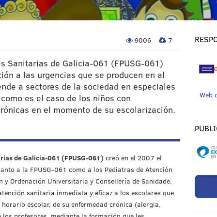
RESPO
9006
7
as Sanitarias de Galicia-061 (FPUSG-061)
ción a las urgencias que se producen en al
ende a sectores de la sociedad en especiales
Web 
 como es el caso de los niños con
ónicas en el momento de su escolarización.
PUBLI
arias de Galicia-061 (FPUSG-061)
creó en el 2007 el
tanto a la FPUSG-061 como a los Pediatras de Atención
n y Ordenación Universitaria y Consellería de Sanidade.
tención sanitaria inmediata y eficaz a los escolares que
horario escolar, de su enfermedad crónica (alergia,
e los profesores, mediante la formación que les