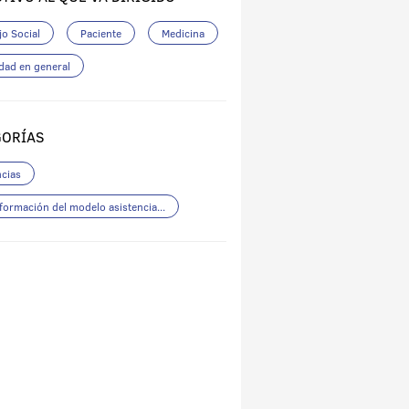
jo Social
Paciente
Medicina
dad en general
GORÍAS
cias
formación del modelo asistencia...