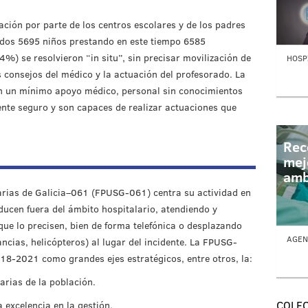
ción por parte de los centros escolares y de los padres
idos 5695 niños prestando en este tiempo 6585
4%) se resolvieron “in situ”, sin precisar movilización de
HOSPI
 consejos del médico y la actuación del profesorado. La
on un mínimo apoyo médico, personal sin conocimientos
ente seguro y son capaces de realizar actuaciones que
Rec
mej
amb
arias de Galicia–061 (FPUSG-061) centra su actividad en
ducen fuera del ámbito hospitalario, atendiendo y
ue lo precisen, bien de forma telefónica o desplazando
AGEN
cias, helicópteros) al lugar del incidente. La FPUSG-
018-2021 como grandes ejes estratégicos, entre otros, la:
arias de la población.
COLEC
 excelencia en la gestión.