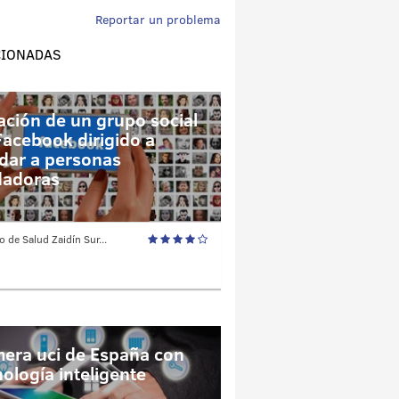
Reportar un problema
CIONADAS
ación de un grupo social
Facebook dirigido a
dar a personas
dadoras
o de Salud Zaidín Sur...
mera uci de España con
nología inteligente