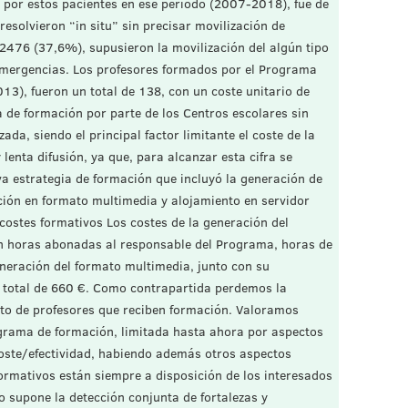
 por estos pacientes en ese período (2007-2018), fue de
esolvieron “in situ” sin precisar movilización de
 2476 (37,6%), supusieron la movilización del algún tipo
emergencias. Los profesores formados por el Programa
13), fueron un total de 138, con un coste unitario de
 de formación por parte de los Centros escolares sin
da, siendo el principal factor limitante el coste de la
nta difusión, ya que, para alcanzar esta cifra se
va estrategia de formación que incluyó la generación de
ción en formato multimedia y alojamiento en servidor
ostes formativos Los costes de la generación del
n horas abonadas al responsable del Programa, horas de
eneración del formato multimedia, junto con su
 total de 660 €. Como contrapartida perdemos la
to de profesores que reciben formación. Valoramos
ograma de formación, limitada hasta ahora por aspectos
oste/efectividad, habiendo además otros aspectos
ormativos están siempre a disposición de los interesados
o supone la detección conjunta de fortalezas y