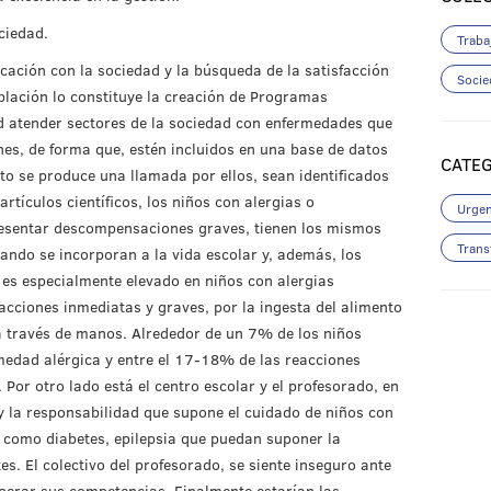
ciedad.
Traba
cación con la sociedad y la búsqueda de la satisfacción
Socie
blación lo constituye la creación de Programas
ad atender sectores de la sociedad con enfermedades que
s, de forma que, estén incluidos en una base de datos
CATE
 se produce una llamada por ellos, sean identificados
tículos científicos, los niños con alergias o
Urgen
esentar descompensaciones graves, tienen los mismos
Trans
ando se incorporan a la vida escolar y, además, los
 es especialmente elevado en niños con alergias
acciones inmediatas y graves, por la ingesta del alimento
 a través de manos. Alrededor de un 7% de los niños
medad alérgica y entre el 17-18% de las reacciones
 Por otro lado está el centro escolar y el profesorado, en
 y la responsabilidad que supone el cuidado de niños con
 como diabetes, epilepsia que puedan suponer la
. El colectivo del profesorado, se siente inseguro ante
perar sus competencias. Finalmente estarían las