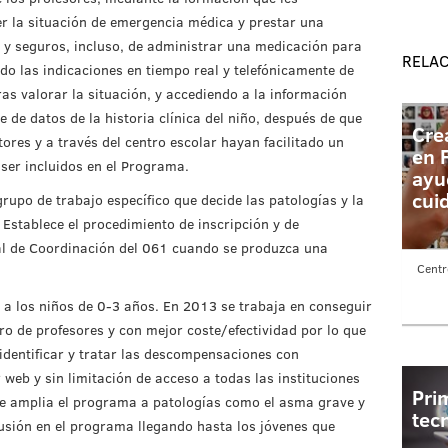
r la situación de emergencia médica y prestar una
 y seguros, incluso, de administrar una medicación para
RELA
ndo las indicaciones en tiempo real y telefónicamente de
as valorar la situación, y accediendo a la información
de datos de la historia clínica del niño, después de que
Cre
tores y a través del centro escolar hayan facilitado un
en 
ser incluidos en el Programa.
ayu
cui
upo de trabajo específico que decide las patologías y la
. Establece el procedimiento de inscripción y de
al de Coordinación del 061 cuando se produzca una
Centr
a los niños de 0-3 años. En 2013 se trabaja en conseguir
o de profesores y con mejor coste/efectividad por lo que
identificar y tratar las descompensaciones con
web y sin limitación de acceso a todas las instituciones
Pri
e amplia el programa a patologías como el asma grave y
tec
usión en el programa llegando hasta los jóvenes que