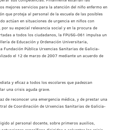
os mejores servicios para la atención del niño enfermo en
ón que proteja al personal de la escuela de las posibles
do actúan en situaciones de urgencia en niños con
por su especial relevancia social y en la procura de
ertadas a todos los ciudadanos, la FPUSG-061 impulsa un
llería de Educación y Ordenación Universitaria,
la Fundación Pública Urxencias Sanitarias de Galicia-
alizado el 12 de marzo de 2007 mediante un acuerdo de
diata y eficaz a todos los escolares que padezcan
lar una crisis aguda grave.
paz de reconocer una emergencia médica, y de prestar una
ntral de Coordinación de Urxencias Sanitarias de Galicia-
rigido al personal docente, sobre primeros auxilios,
ctuaciones específicas dirigidas a solventar las crisis